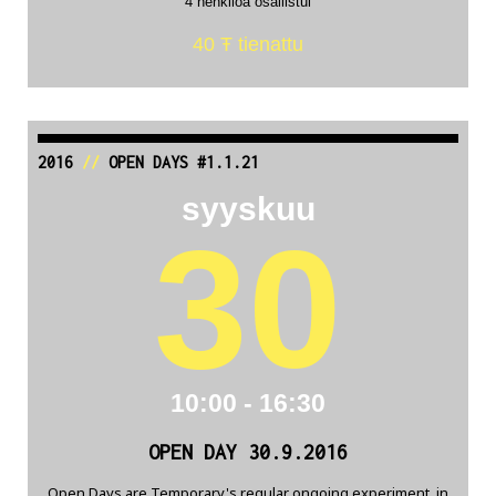
4 henkilöä osallistui
40 Ŧ tienattu
2016
//
OPEN DAYS #1.1.21
syyskuu
30
10:00 - 16:30
OPEN DAY 30.9.2016
Open Days are Temporary's regular ongoing experiment, in