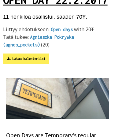
11 henkilöä osallistui, saaden 70Ŧ.
Liittyy ehdotukseen:
with 20Ŧ
Open days
Tätä tukee:
Agnieszka Pokrywka
(20)
(agnes_pockels)
Lataa kalenteriisi
Open Days are Temporary's regular