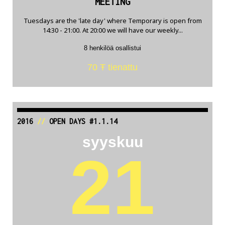
MEETING
Tuesdays are the 'late day' where Temporary is open from
14:30 - 21:00. At 20:00 we will have our weekly...
8 henkilöä osallistui
70 Ŧ tienattu
2016
//
OPEN DAYS #1.1.14
syyskuu
21