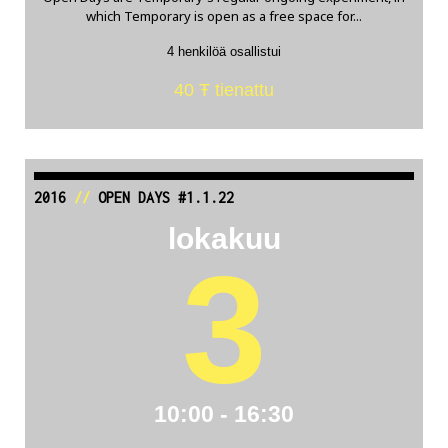
which Temporary is open as a free space for...
4 henkilöä osallistui
40 Ŧ tienattu
2016
//
OPEN DAYS #1.1.22
lokakuu
3
10:00 - 16:30