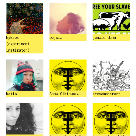
hyksos
pejola
jonald dunn
(experiment
instigator)
Anna Olkinuora
katia
stevemaherart