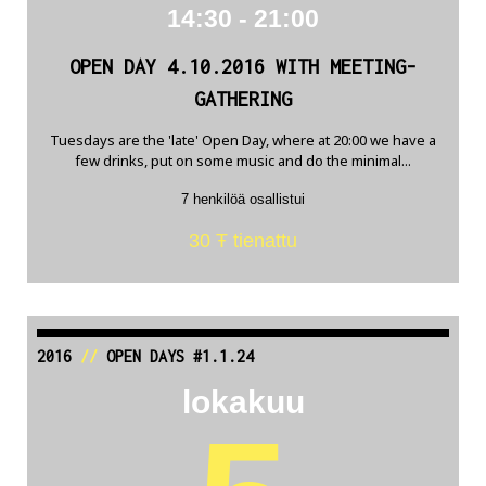
14:30 - 21:00
OPEN DAY 4.10.2016 WITH MEETING-
GATHERING
Tuesdays are the 'late' Open Day, where at 20:00 we have a
few drinks, put on some music and do the minimal...
7 henkilöä osallistui
30 Ŧ tienattu
2016
//
OPEN DAYS #1.1.24
lokakuu