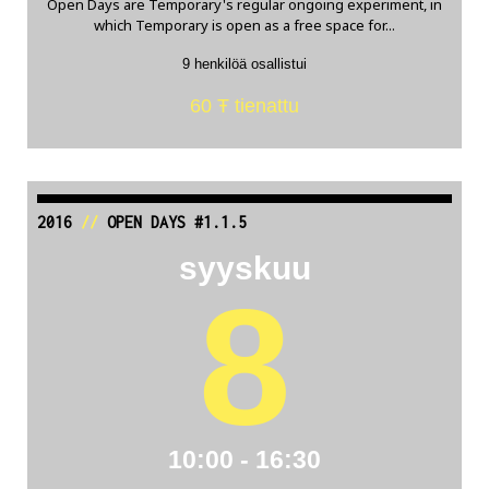
Open Days are Temporary's regular ongoing experiment, in
which Temporary is open as a free space for...
9 henkilöä osallistui
60 Ŧ tienattu
2016
//
OPEN DAYS #1.1.5
syyskuu
8
10:00 - 16:30