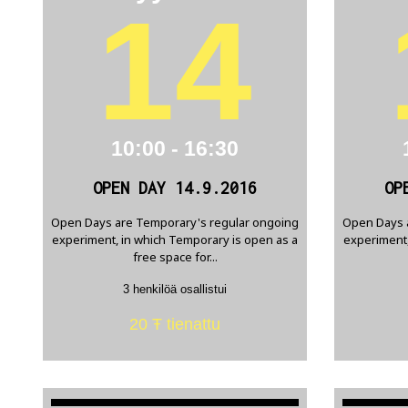
14
10:00 - 16:30
OPEN DAY 14.9.2016
OP
Open Days are Temporary's regular ongoing
Open Days 
experiment, in which Temporary is open as a
experiment,
free space for...
3 henkilöä osallistui
20 Ŧ tienattu