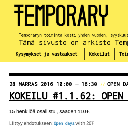
Temporaryn toiminta kesti yhden vuoden, syyskuu
Tämä sivusto on arkisto Tem
Kysymykset ja vastaukset
Kokeilut
Toi
28 MARRAS 2016 10:00 — 16:30
OPEN D
//
KOKEILU #1.1.62: OPEN
15 henkilöä osallistui, saaden 110Ŧ.
Liittyy ehdotukseen:
with 20Ŧ
Open days