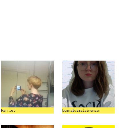
Harriet
bognaluizalainensan