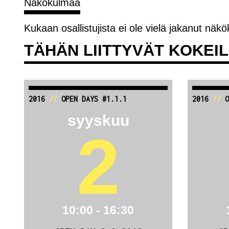
Näkökulmaa
Kukaan osallistujista ei ole vielä jakanut näk
TÄHÄN LIITTYVÄT KOKEI
2016
//
OPEN DAYS #1.1.1
2016
//
O
syyskuu
2
10:00 - 16:30