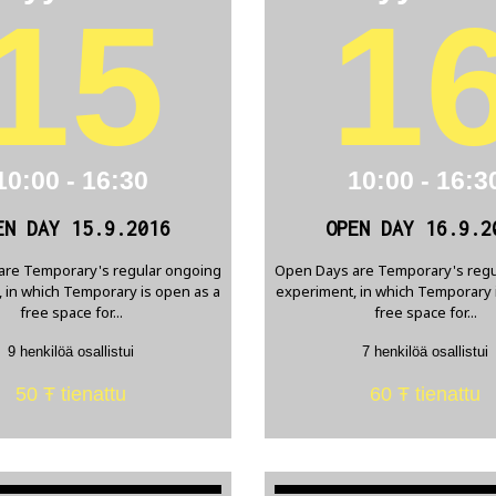
15
1
10:00 - 16:30
10:00 - 16:3
EN DAY 15.9.2016
OPEN DAY 16.9.2
are Temporary's regular ongoing
Open Days are Temporary's regu
 in which Temporary is open as a
experiment, in which Temporary 
free space for...
free space for...
9 henkilöä osallistui
7 henkilöä osallistui
50 Ŧ tienattu
60 Ŧ tienattu