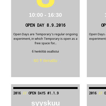
10:00 - 16:30
OPEN DAY 8.9.2016
OP
Open Days are Temporary's regular ongoing
Open Days 
experiment, in which Temporary is open as a
experiment,
free space for...
6 henkilöä osallistui
60 Ŧ tienattu
2016
//
OPEN DAYS #1.1.9
2016
//
O
syyskuu