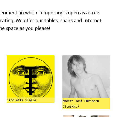
riment, in which Temporary is open as a free
rating. We offer our tables, chairs and Internet
the space as you please!
nicolette.slagle
Anders Jani Purhonen
(Steikki)