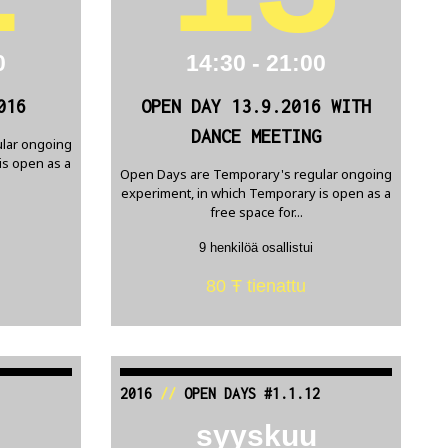
0
14:30 - 21:00
016
OPEN DAY 13.9.2016 WITH
DANCE MEETING
lar ongoing
is open as a
Open Days are Temporary's regular ongoing
experiment, in which Temporary is open as a
free space for...
9 henkilöä osallistui
80 Ŧ tienattu
2016
//
OPEN DAYS #1.1.12
syyskuu