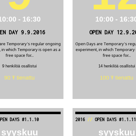
10:00 - 16:30
10:00 - 16:3
EN DAY 9.9.2016
OPEN DAY 12.9.2
are Temporary's regular ongoing
Open Days are Temporary's regu
 in which Temporary is open as a
experiment, in which Temporary 
free space for...
free space for...
9 henkilöä osallistui
14 henkilöä osallistui
90 Ŧ tienattu
100 Ŧ tienattu
PEN DAYS #1.1.10
2016
//
OPEN DAYS #1.1.11
syyskuu
syyskuu