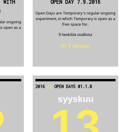
6 WITH
OPEN DAY 7.9.2016
G
Open Days are Temporary's regular ongoing
experiment, in which Temporary is open as a
lar ongoing
free space for...
is open as a
9 henkilöä osallistui
60 Ŧ tienattu
2016
//
OPEN DAYS #1.1.8
syyskuu
2
13