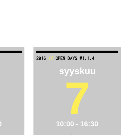
2016
//
OPEN DAYS #1.1.4
syyskuu
7
0
10:00 - 16:30