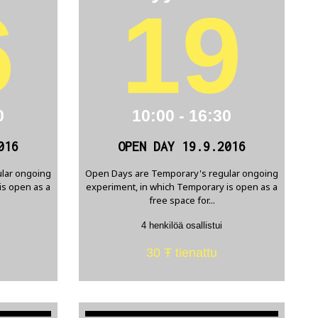
6
19
0
10:00 - 16:30
016
OPEN DAY 19.9.2016
lar ongoing
Open Days are Temporary's regular ongoing
is open as a
experiment, in which Temporary is open as a
free space for...
4 henkilöä osallistui
30 Ŧ tienattu