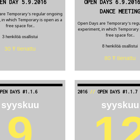
EN DAY 5.9.2016
OPEN DAYS 6.9.201
DANCE MEETIN
are Temporary's regular ongoing
 in which Temporary is open as a
Open Days are Temporary's regu
free space for...
experiment, in which Temporary 
free space for...
3 henkilöä osallistui
8 henkilöä osallistui
30 Ŧ tienattu
80 Ŧ tienattu
PEN DAYS #1.1.6
2016
//
OPEN DAYS #1.1.7
syyskuu
syyskuu
9
1