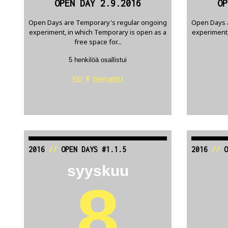
OPEN DAY 2.9.2016
OP
Open Days are Temporary's regular ongoing
Open Days 
experiment, in which Temporary is open as a
experiment,
free space for...
5 henkilöä osallistui
50 Ŧ tienattu
2016
//
OPEN DAYS #1.1.5
2016
//
O
syyskuu
8