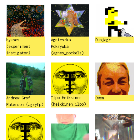
hyksos
Agnieszka
Dusjagr
(experiment
Pokrywka
instigator)
(agnes_pockels)
Ilpo Heikkinen
Andrew Gryf
Owen
(heikkinen.ilpo)
Paterson (agryfp)