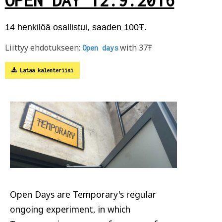
14 henkilöä osallistui, saaden 100Ŧ.
Liittyy ehdotukseen:
with 37Ŧ
Open days
Lataa kalenteriisi
Open Days are Temporary's regular
ongoing experiment, in which