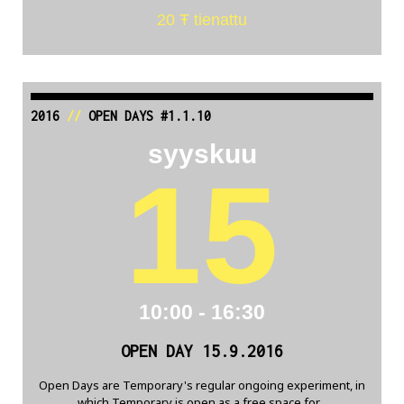
20 Ŧ tienattu
2016
//
OPEN DAYS #1.1.10
syyskuu
15
10:00 - 16:30
OPEN DAY 15.9.2016
Open Days are Temporary's regular ongoing experiment, in
which Temporary is open as a free space for...