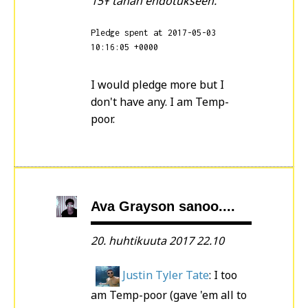
15Ŧ tähän ehdotukseen.
Pledge spent at 2017-05-03
10:16:05 +0000
I would pledge more but I
don't have any. I am Temp-
poor.
Ava Grayson sanoo....
20. huhtikuuta 2017 22.10
Justin Tyler Tate
: I too
am Temp-poor (gave 'em all to