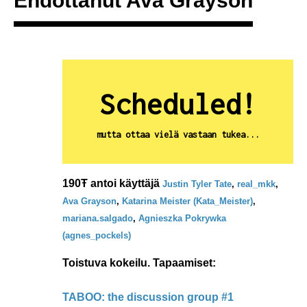
Ehdottanut
Ava Grayson
Scheduled!
mutta ottaa vielä vastaan tukea...
190Ŧ antoi käyttäjä
Justin Tyler Tate
,
real_mkk
,
Ava Grayson
,
Katarina Meister (Kata_Meister)
,
mariana.salgado
,
Agnieszka Pokrywka
(agnes_pockels)
Toistuva kokeilu. Tapaamiset:
TABOO: the discussion group #1