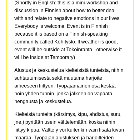
(Shortly in English: this is a mini-workshop and
discussion in Finnish about how to better deal
with and relate to negative emotions in our lives.
Everybody is welcome! Event is in Finnish
because it is based on a Finnish-speaking
community called Kehitystö. If weather is good,
event will be outside at Tokoinranta - otherwise it
will be inside at Temporary)
Alustus ja keskustelua kielteisistä tunteista, niihin
suhtautumisesta sekä muutama harjoite
aiheeseen liittyen. Työpajamainen osa kestää
noin yhden tunnin, jonka jälkeen on vapaata
hengausta ja keskustelua.
Kielteisiä tunteita (kärsimys, kipu, ahdistus, suru,
jne.) pyritään usein välttelemään, koska niihin
liittyy kipua. Välttely voi kuitenkin vain lisätä kivun
määrää. Työpajan alustuksen ja harjoitteiden