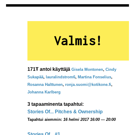
Valmis!
171Ŧ antoi käyttäjä
Gisela Montonen
,
Cindy
Sukapää
,
lauralindstrom6
,
Martina Fonselius
,
Rosanna Halttunen
,
ronja.suomi@kotikone.fi
,
Johanna Karlberg
3 tapaaminenta tapahtui:
Stories Of... Pitches & Ownership
Tapahtui aiemmin:
16 helmi 2017 16:00 — 20:00
Stories Of... #1