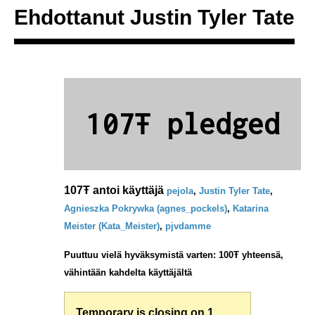
Ehdottanut
Justin Tyler Tate
107Ŧ pledged
107Ŧ antoi käyttäjä
pejola
,
Justin Tyler Tate
,
Agnieszka Pokrywka (agnes_pockels)
,
Katarina
Meister (Kata_Meister)
,
pjvdamme
Puuttuu vielä hyväksymistä varten: 100Ŧ yhteensä,
vähintään kahdelta käyttäjältä
Temporary is closing on 1