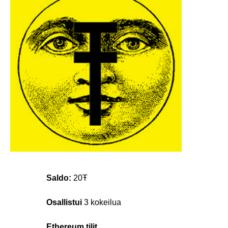
Saldo:
20Ŧ
Osallistui
3 kokeilua
Ethereum tilit