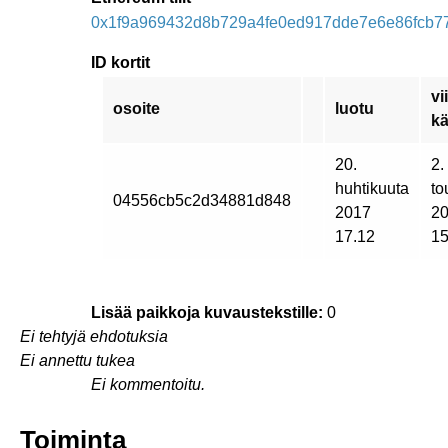
0x1f9a969432d8b729a4fe0ed917dde7e6e86fcb7
ID kortit
vi
osoite
luotu
kä
20.
2.
huhtikuuta
to
04556cb5c2d34881d848
2017
2
17.12
15
Lisää paikkoja kuvaustekstille:
0
Ei tehtyjä ehdotuksia
Ei annettu tukea
Ei kommentoitu.
Toiminta