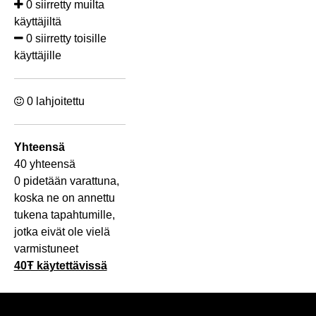
0 siirretty muilta
käyttäjiltä
0 siirretty toisille
käyttäjille
0 lahjoitettu
Yhteensä
40 yhteensä
0 pidetään varattuna,
koska ne on annettu
tukena tapahtumille,
jotka eivät ole vielä
varmistuneet
40Ŧ käytettävissä