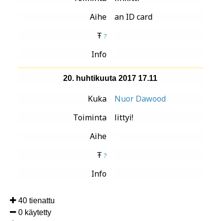
Aihe
an ID card
Ŧ
?
Info
20. huhtikuuta 2017 17.11
Kuka
Nuor Dawood
Toiminta
littyi!
Aihe
Ŧ
?
Info
40 tienattu
0 käytetty