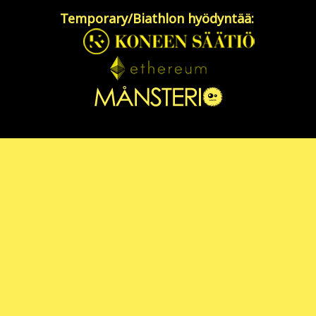
Temporary/Biathlon hyödyntää: