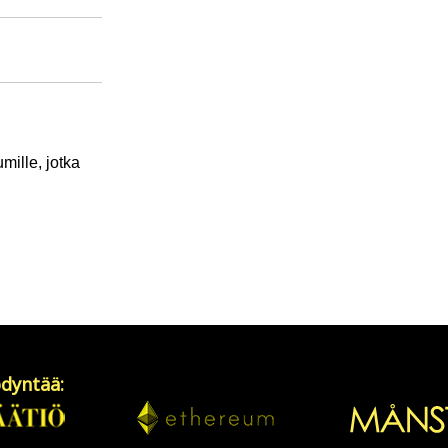
mille, jotka
dyntää: