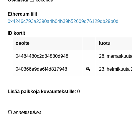
Ethereum tilit
0x4246c793a2390a4b04b39b52609d76129db29b0d
ID kortit
osoite
luotu
04484480c2d34880d948
28. marraskuut
040366e9da6f4d817948
23. helmikuuta
Lisää paikkoja kuvaustekstille:
0
Ei annettu tukea