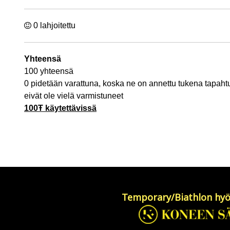
0 lahjoitettu
Yhteensä
100 yhteensä
0 pidetään varattuna, koska ne on annettu tukena tapahtu
eivät ole vielä varmistuneet
100Ŧ käytettävissä
Temporary/Biathlon hyö