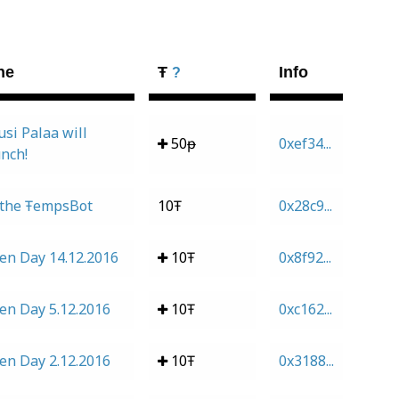
he
Ŧ
Info
?
si Palaa will
50ᵽ
0xef34...
unch!
 the ŦempsBot
10Ŧ
0x28c9...
en Day 14.12.2016
10Ŧ
0x8f92...
en Day 5.12.2016
10Ŧ
0xc162...
en Day 2.12.2016
10Ŧ
0x3188...