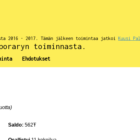
sta 2016 - 2017. Tämän jälkeen toimintaa jatkoi
Kuusi Pa
poraryn toiminnasta.
minta
Ehdotukset
uotta)
Saldo:
562Ŧ
Osallistui
11 kokeilua