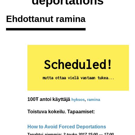
deportations
Ehdottanut
ramina
Scheduled!
mutta ottaa vielä vastaan tukea...
100Ŧ antoi käyttäjä
hyksos
,
ramina
Toistuva kokeilu. Tapaamiset:
How to Avoid Forced Deportations
Tapahtui aiemmin:
2 touko 2017 15:00 — 17:00